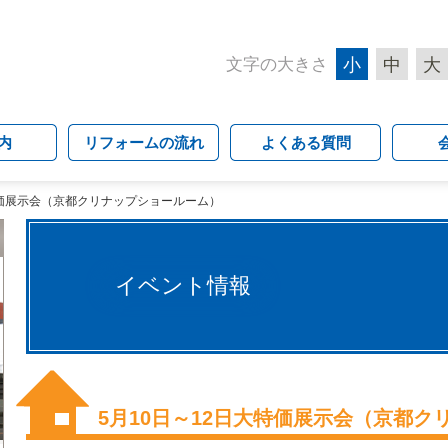
文字の大きさ
小
中
大
内
リフォームの流れ
よくある質問
特価展示会（京都クリナップショールーム）
イベント情報
5月10日～12日大特価展示会（京都